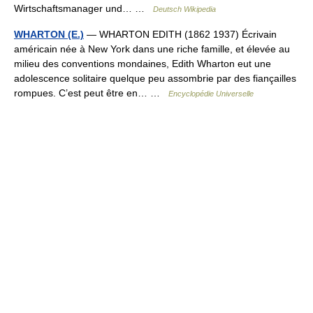
Wirtschaftsmanager und… …
Deutsch Wikipedia
WHARTON (E.)
— WHARTON EDITH (1862 1937) Écrivain
américain née à New York dans une riche famille, et élevée au
milieu des conventions mondaines, Edith Wharton eut une
adolescence solitaire quelque peu assombrie par des fiançailles
rompues. C’est peut être en… …
Encyclopédie Universelle