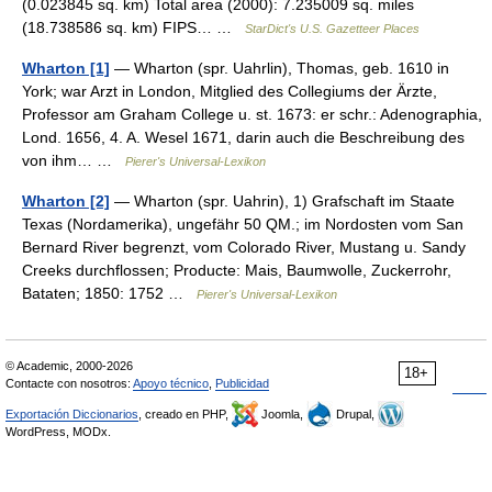
(0.023845 sq. km) Total area (2000): 7.235009 sq. miles
(18.738586 sq. km) FIPS… …
StarDict's U.S. Gazetteer Places
Wharton [1]
— Wharton (spr. Uahrlin), Thomas, geb. 1610 in
York; war Arzt in London, Mitglied des Collegiums der Ärzte,
Professor am Graham College u. st. 1673: er schr.: Adenographia,
Lond. 1656, 4. A. Wesel 1671, darin auch die Beschreibung des
von ihm… …
Pierer's Universal-Lexikon
Wharton [2]
— Wharton (spr. Uahrin), 1) Grafschaft im Staate
Texas (Nordamerika), ungefähr 50 QM.; im Nordosten vom San
Bernard River begrenzt, vom Colorado River, Mustang u. Sandy
Creeks durchflossen; Producte: Mais, Baumwolle, Zuckerrohr,
Bataten; 1850: 1752 …
Pierer's Universal-Lexikon
© Academic, 2000-2026
18+
Contacte con nosotros:
Apoyo técnico
,
Publicidad
Exportación Diccionarios
, creado en PHP,
Joomla,
Drupal,
WordPress, MODx.