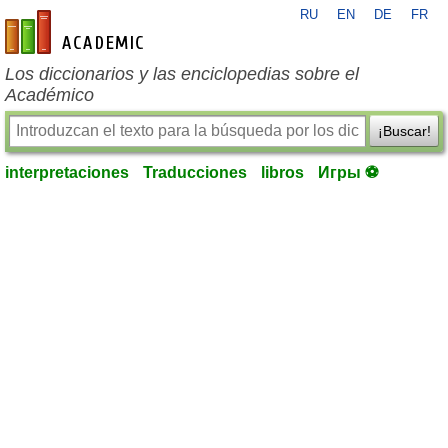
RU
EN
DE
FR
es-academic.com
Los diccionarios y las enciclopedias sobre el
Académico
¡Buscar!
interpretaciones
Traducciones
libros
Игры ⚽