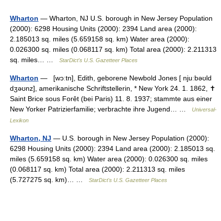
Wharton
— Wharton, NJ U.S. borough in New Jersey Population
(2000): 6298 Housing Units (2000): 2394 Land area (2000):
2.185013 sq. miles (5.659158 sq. km) Water area (2000):
0.026300 sq. miles (0.068117 sq. km) Total area (2000): 2.211313
sq. miles… …
StarDict's U.S. Gazetteer Places
Wharton
— [wɔːtn], Edith, geborene Newbold Jones [ njuːbəʊld
dʒəʊnz], amerikanische Schriftstellerin, * New York 24. 1. 1862, ✝
Saint Brice sous Forêt (bei Paris) 11. 8. 1937; stammte aus einer
New Yorker Patrizierfamilie; verbrachte ihre Jugend… …
Universal-
Lexikon
Wharton, NJ
— U.S. borough in New Jersey Population (2000):
6298 Housing Units (2000): 2394 Land area (2000): 2.185013 sq.
miles (5.659158 sq. km) Water area (2000): 0.026300 sq. miles
(0.068117 sq. km) Total area (2000): 2.211313 sq. miles
(5.727275 sq. km)… …
StarDict's U.S. Gazetteer Places